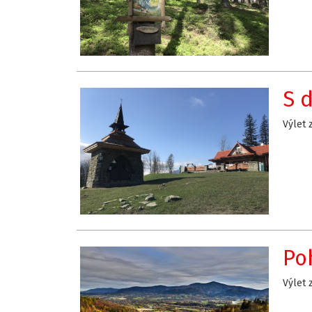
S 
Výlet 
Po
Výlet 