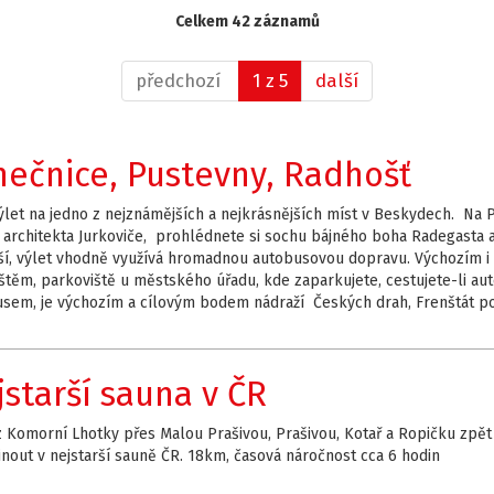
Celkem 42 záznamů
předchozí
1 z 5
další
nečnice, Pustevny, Radhošť
ýlet na jedno z nejznámějších a nejkrásnějších míst v Beskydech. Na 
 architekta Jurkoviče, prohlédnete si sochu bájného boha Radegasta a 
ší, výlet vhodně využívá hromadnou autobusovou dopravu. Výchozím i
těm, parkoviště u městského úřadu, kde zaparkujete, cestujete-li aut
usem, je výchozím a cílovým bodem nádraží Českých drah, Frenštát
jstarší sauna v ČR
z Komorní Lhotky přes Malou Prašivou, Prašivou, Kotař a Ropičku zpět
nout v nejstarší sauně ČR. 18km, časová náročnost cca 6 hodin