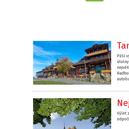
Ta
Pěší v
útulny
největ
Radhoš
autob
Ne
Výlet 
odpoči