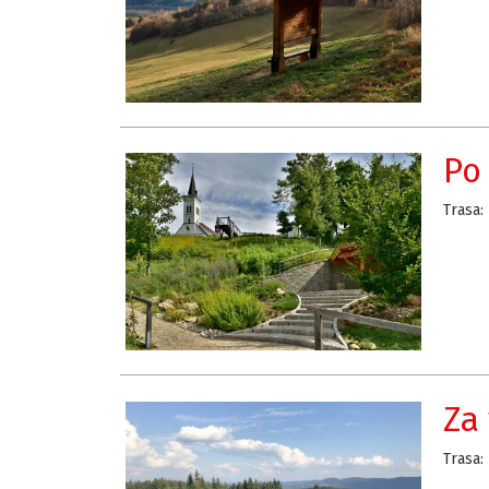
Po
Trasa:
Za
Trasa: