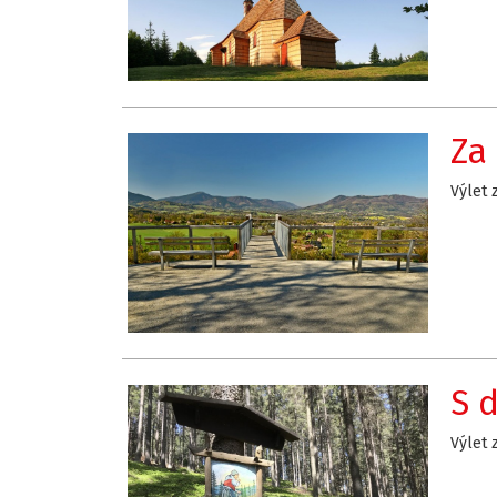
Za
Výlet 
S 
Výlet 