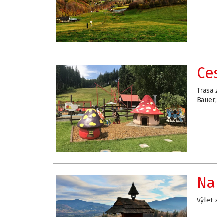
Ce
Trasa 
Bauer;
Na
Výlet 