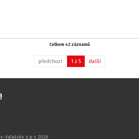
Celkem 42 záznamů
předchozí
1 z 5
další
dy-Valašsko o.p.s 2026