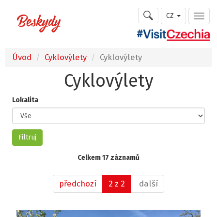
CZ
Úvod
Cyklovýlety
Cyklovýlety
Cyklovýlety
Lokalita
Celkem 17 záznamů
předchozí
2 z 2
další