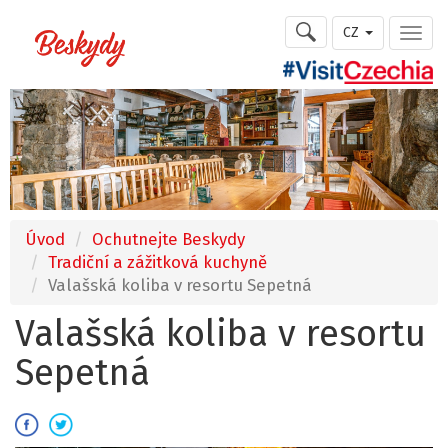
CZ
Úvod
Ochutnejte Beskydy
Tradiční a zážitková kuchyně
Valašská koliba v resortu Sepetná
Valašská koliba v resortu
Sepetná