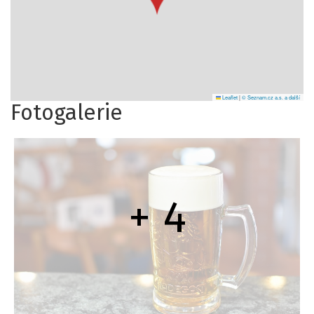
Leaflet
|
© Seznam.cz a.s. a další
Fotogalerie
+ 4