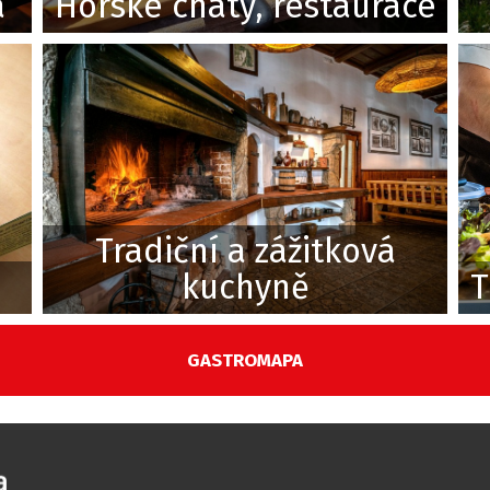
a
Horské chaty, restaurace
Tradiční a zážitková
kuchyně
T
GASTROMAPA