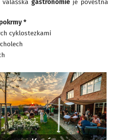
a valašská
gastronomie
je pověstná
 pokrmy *
ých cyklostezkami
rcholech
ch