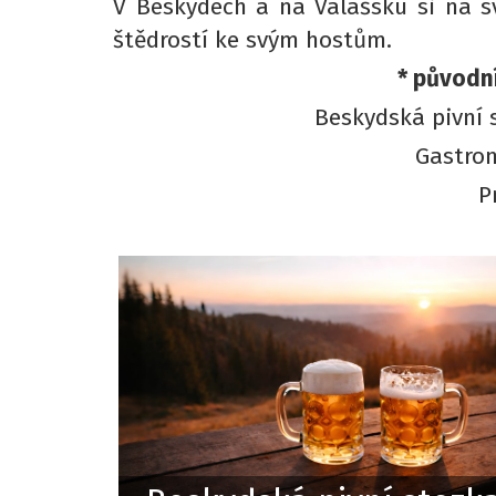
V Beskydech a na Valašsku si na s
štědrostí ke svým hostům.
* původn
Beskydská pivní 
Gastron
P