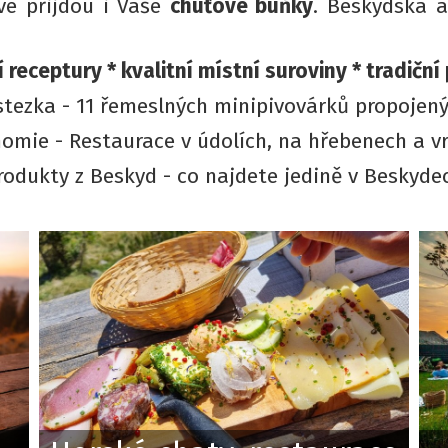
vé přijdou i Vaše
chuťové buňky
. Beskydská 
í receptury *
kvalitní místní suroviny * tradiční
stezka - 11 řemeslných minipivovárků propojen
omie - Restaurace v údolích, na hřebenech a v
rodukty z Beskyd - co najdete jedině v Beskyde