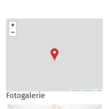
+
−
Leaflet
|
© Seznam.cz a.s. a další
Fotogalerie