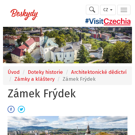
CZ
Úvod
Doteky historie
Architektonické dědictví
Zámky a kláštery
Zámek Frýdek
Zámek Frýdek