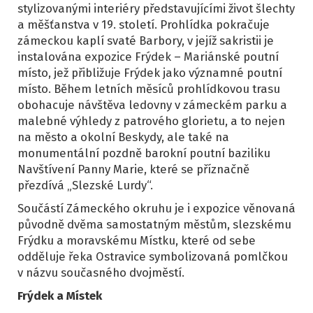
stylizovanými interiéry představujícími život šlechty
a měšťanstva v 19. století. Prohlídka pokračuje
zámeckou kaplí svaté Barbory, v jejíž sakristii je
instalována expozice Frýdek – Mariánské poutní
místo, jež přibližuje Frýdek jako významné poutní
místo. Během letních měsíců prohlídkovou trasu
obohacuje návštěva ledovny v zámeckém parku a
malebné výhledy z patrového glorietu, a to nejen
na město a okolní Beskydy, ale také na
monumentální pozdně barokní poutní baziliku
Navštívení Panny Marie, které se příznačně
přezdívá „Slezské Lurdy“.
Součástí Zámeckého okruhu je i expozice věnovaná
původně dvěma samostatným městům, slezskému
Frýdku a moravskému Místku, které od sebe
odděluje řeka Ostravice symbolizovaná pomlčkou
v názvu současného dvojměstí.
Frýdek a Místek