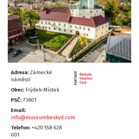
Adresa:
Zámecké
náměstí
Obec:
Frýdek-Místek
PSČ:
73801
Email:
info@muzeumbeskyd.com
Telefon:
+420 558 628
001