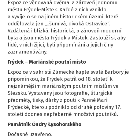
Expozice věnovaná dvěma, a zároveň jednomu
městu Frýdek-Místek. Každé z nich vzniklo
a vyvíjelo se na jiném historickém území, které
oddělovala jen „..šumivá, divoká Ostravice“.
Vzdálená i blízká, historická, a zároveň moderní
byla a jsou města Frýdek a Místek. Zaslouží si, aby
lidé, v nich žijící, byli připomínáni a jejich činy
zaznamenávány.
Frýdek – Mariánské poutní místo
Expozice v sakristii Zámecké kaple svaté Barbory je
připomínkou, že Frýdek patřil od 18. století k
nejznámějším mariánským poutním místům ve
Slezsku. Vystaveny jsou fotografie, liturgické
předměty, tisky, dárky z pouti k Panně Marii
Frýdecké, kterou podniklo od druhé poloviny 17.
století dodnes nepřeberné množství poutníků.
Památník Óndry Łysohorského
Dočasně uzavřeno.