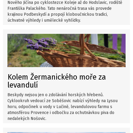
Nového Jičína po cyklostezce Koleje až do Hodslavic, rodiště
Františka Palackého. Tato nenáročná trasa vás provede
krajinou Podbeskydí a propojí kloboučnickou tradici,
úchvatné výhledy i umělecké vyhlídky.
Kolem Žermanického moře za
levandulí
Beskydy nejsou jen o zdolávání horských hřebenů.
Cyklookruh vedoucí ze Soběšovic nabízí výhledy na Lysou
horu, odpočinek u vody v Lučině, levandulovou farmu s
atmosférou Provence i odbočku za ochutnávkou piva do
nedalekých Nošovic.