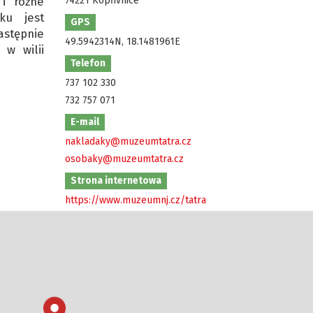
 i różne
74221 Kopřivnice
ku jest
GPS
stępnie
49.5942314N, 18.1481961E
 w wilii
Telefon
737 102 330
732 757 071
E-mail
nakladaky@muzeumtatra.cz
osobaky@muzeumtatra.cz
Strona internetowa
https://www.muzeumnj.cz/tatra