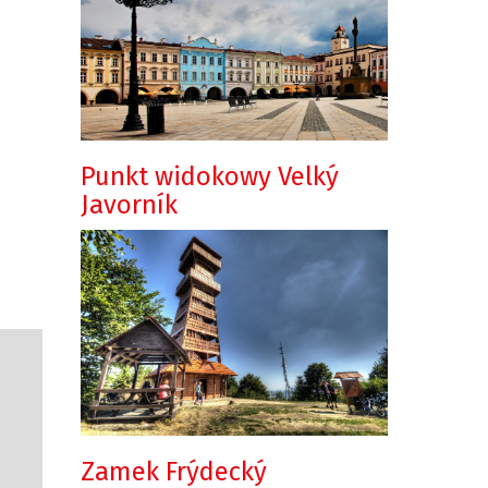
Punkt widokowy Velký
Javorník
Zamek Frýdecký