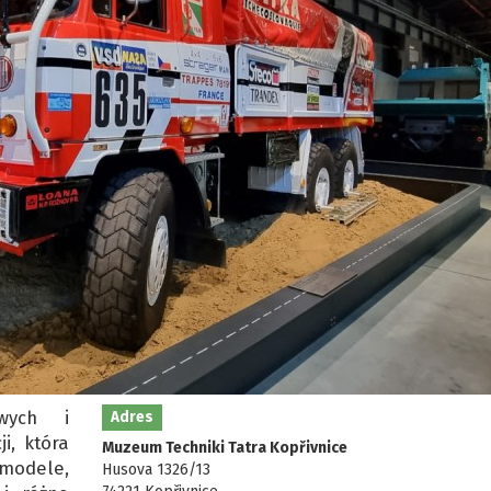
wych i
Adres
i, która
Muzeum Techniki Tatra Kopřivnice
 modele,
Husova 1326/13