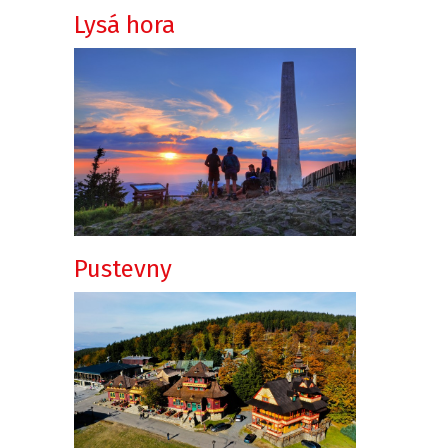
Lysá hora
Pustevny