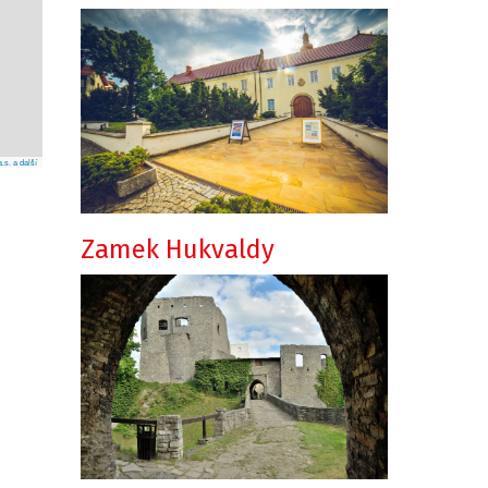
s. a další
Zamek Hukvaldy