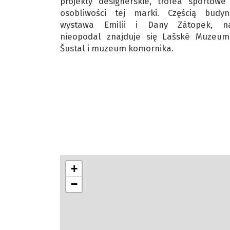
projekty designerskie, trofea sportowe
osobliwości tej marki. Częścią budyn
wystawa Emilii i Dany Zátopek, na
nieopodal znajduje się Lašské Muzeum
Šustal i muzeum komornika.
+
−