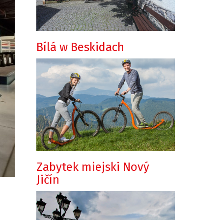
Bílá w Beskidach
Zabytek miejski Nový
Jičín