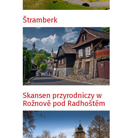
Štramberk
Skansen przyrodniczy w
Rožnově pod Radhoštěm