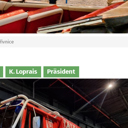
ivnice
K. Loprais
Präsident