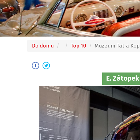
Do domu
Top 10
Muzeum Tatra Kopř
E. Zátopek