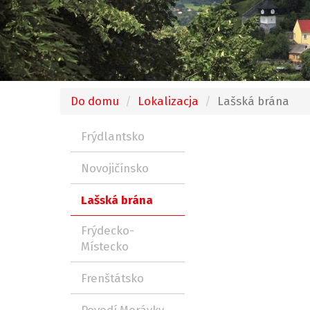
Do domu
Lokalizacja
Lašská brána
Frýdlantsko
Novojičínsko
Lašská brána
Frýdecko-
Místecko
Frenštátsko