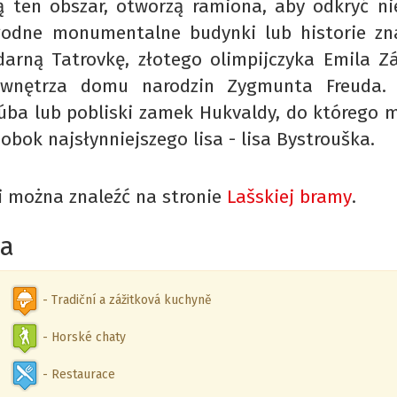
ą ten obszar, otworzą ramiona, aby odkryć ni
odne monumentalne budynki lub historie znan
darną Tatrovkę, złotego olimpijczyka Emila 
 wnętrza domu narodzin Zygmunta Freuda. 
ba lub pobliski zamek Hukvaldy, do którego m
 obok najsłynniejszego lisa - lisa Bystrouška.
ji można znaleźć na stronie
Lašskiej bramy
.
a
- Tradiční a zážitková kuchyně
- Horské chaty
- Restaurace