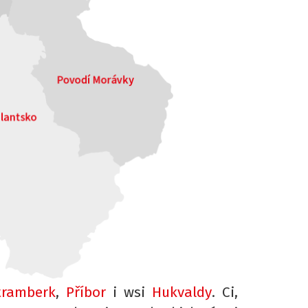
tramberk
,
Příbor
i wsi
Hukvaldy
. Ci,