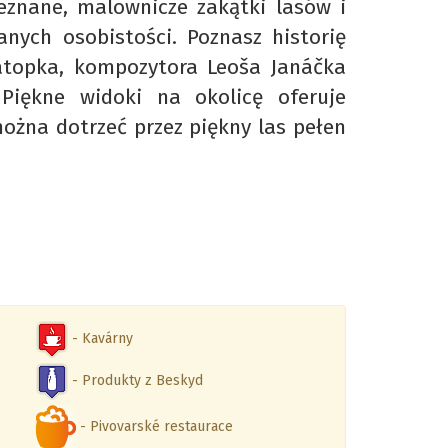
eznane, malownicze zakątki lasów i
ych osobistości. Poznasz historię
Zátopka, kompozytora Leoša Janáčka
Piękne widoki na okolicę oferuje
ożna dotrzeć przez piękny las pełen
- Kavárny
- Produkty z Beskyd
- Pivovarské restaurace