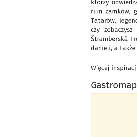
którzy odwiedz
ruin zamków, g
Tatarów, legen
czy zobaczysz
Štramberská Trú
danieli, a także
Więcej inspirac
Gastromap