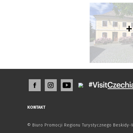
+
KONTAKT
© Biuro Promocji Regionu Turystycznego Beskidy