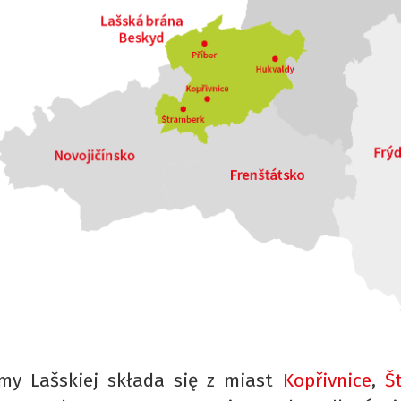
my Lašskiej składa się z miast
Kopřivnice
,
Š