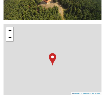
+
−
Leaflet
|
© Seznam.cz a.s. a další