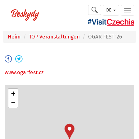
DE
Heim
TOP Veranstaltungen
OGAR FEST ’26
www.ogarfest.cz
+
−