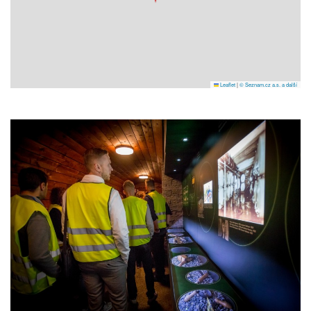
Leaflet
|
© Seznam.cz a.s. a další