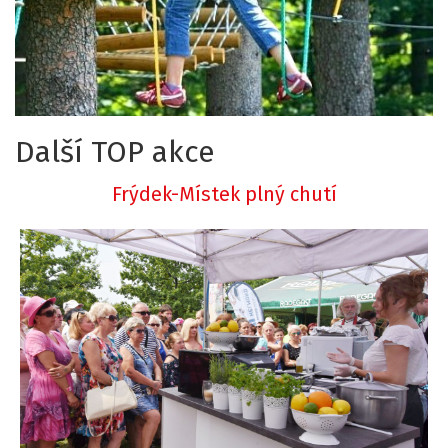
Další TOP akce
Frýdek-Místek plný chutí