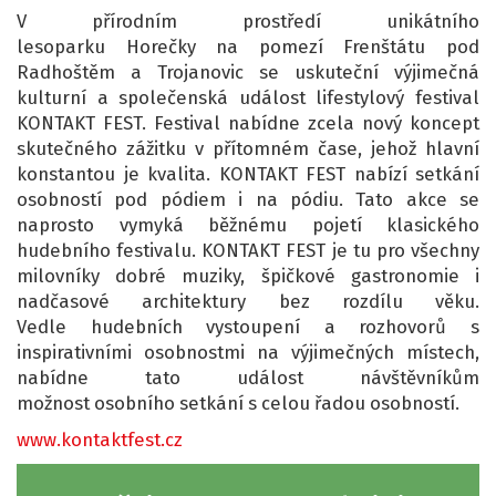
V přírodním prostředí unikátního
lesoparku Horečky na pomezí Frenštátu pod
Radhoštěm a Trojanovic se uskuteční výjimečná
kulturní a společenská událost lifestylový festival
KONTAKT FEST. Festival nabídne zcela nový koncept
skutečného zážitku v přítomném čase, jehož hlavní
konstantou je kvalita. KONTAKT FEST nabízí setkání
osobností pod pódiem i na pódiu. Tato akce se
naprosto vymyká běžnému pojetí klasického
hudebního festivalu. KONTAKT FEST je tu pro všechny
milovníky dobré muziky, špičkové gastronomie i
nadčasové architektury bez rozdílu věku.
Vedle hudebních vystoupení a rozhovorů s
inspirativními osobnostmi na výjimečných místech,
nabídne tato událost návštěvníkům
možnost osobního setkání s celou řadou osobností.
www.kontaktfest.cz