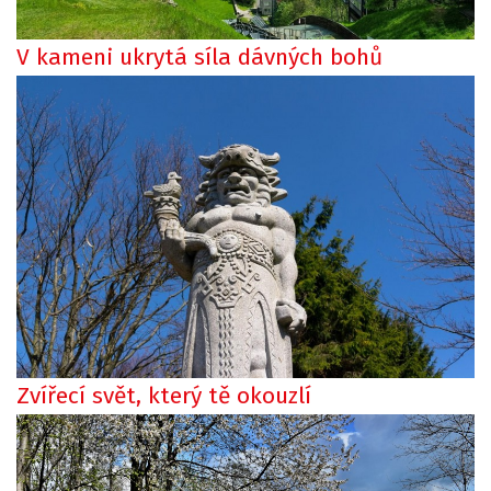
V kameni ukrytá síla dávných bohů
Zvířecí svět, který tě okouzlí