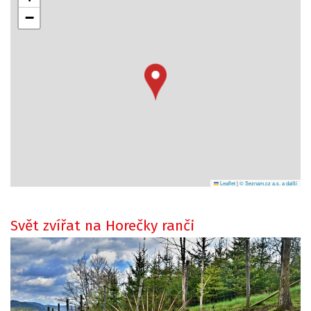
−
Leaflet
|
© Seznam.cz a.s. a další
Svět zvířat na Horečky ranči