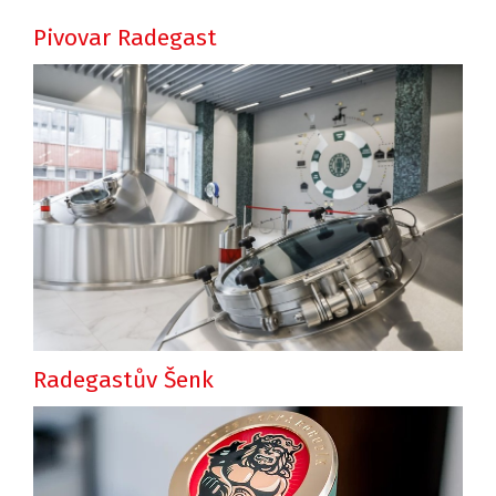
Pivovar Radegast
Radegastův Šenk