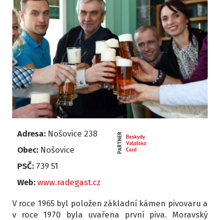
Adresa:
Nošovice 238
Obec:
Nošovice
PSČ:
739 51
Web:
www.radegast.cz
V roce 1965 byl položen základní kámen pivovaru a
v roce 1970 byla uvařena první piva. Moravský