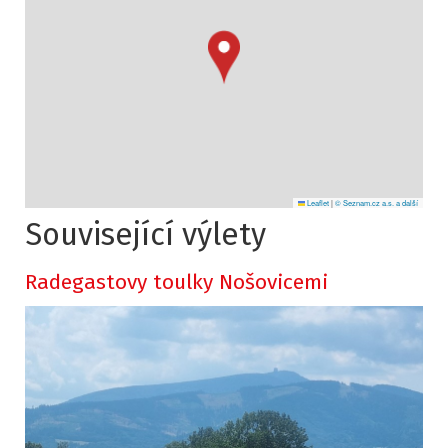
Leaflet
|
© Seznam.cz a.s. a další
Související výlety
Radegastovy toulky Nošovicemi