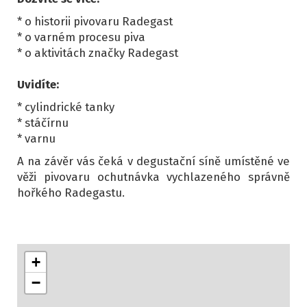
* o historii pivovaru Radegast
* o varném procesu piva
* o aktivitách značky Radegast
Uvidíte:
* cylindrické tanky
* stáčírnu
* varnu
A na závěr vás čeká v degustační síně umístěné ve
věži pivovaru ochutnávka vychlazeného správně
hořkého Radegastu.
+
−