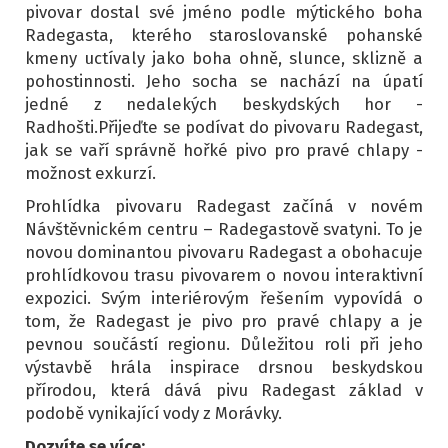
pivovar dostal své jméno podle mýtického boha
Radegasta, kterého staroslovanské pohanské
kmeny uctívaly jako boha ohně, slunce, sklizně a
pohostinnosti. Jeho socha se nachází na úpatí
jedné z nedalekých beskydských hor -
Radhošti.Přijeďte se podívat do pivovaru Radegast,
jak se vaří správně hořké pivo pro pravé chlapy -
možnost exkurzí.
Prohlídka pivovaru Radegast začíná v novém
Návštěvnickém centru – Radegastově svatyni. To je
novou dominantou pivovaru Radegast a obohacuje
prohlídkovou trasu pivovarem o novou interaktivní
expozici. Svým interiérovým řešením vypovídá o
tom, že Radegast je pivo pro pravé chlapy a je
pevnou součástí regionu. Důležitou roli při jeho
výstavbě hrála inspirace drsnou beskydskou
přírodou, která dává pivu Radegast základ v
podobě vynikající vody z Morávky.
Dozvíte se více: