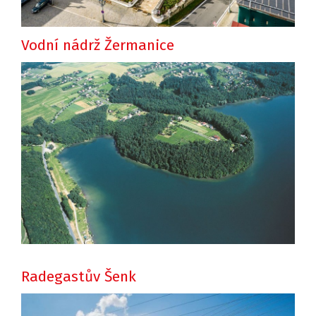
Vodní nádrž Žermanice
Radegastův Šenk