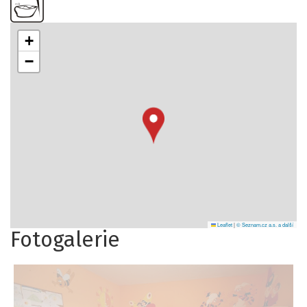
+
−
Leaflet
|
© Seznam.cz a.s. a další
Fotogalerie