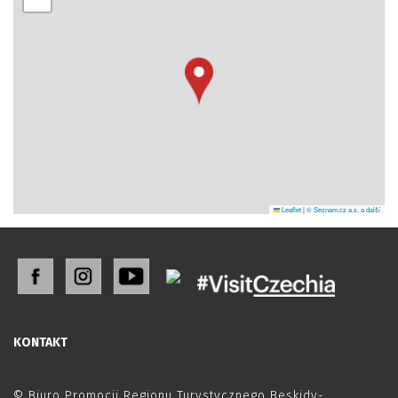
Leaflet
|
© Seznam.cz a.s. a další
KONTAKT
© Biuro Promocji Regionu Turystycznego Beskidy-