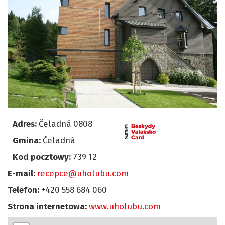
Adres:
Čeladná 0808
Gmina:
Čeladná
Kod pocztowy:
739 12
E-mail:
recepce@uholubu.com
Telefon:
+420 558 684 060
Strona internetowa:
www.uholubu.com