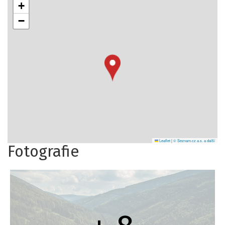
+
−
Leaflet
|
© Seznam.cz a.s. a další
Fotografie