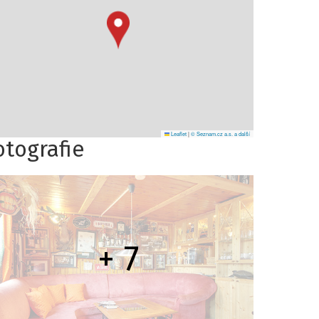
Leaflet
|
© Seznam.cz a.s. a další
otografie
+ 7