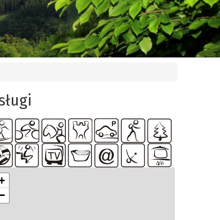
sługi
+
−