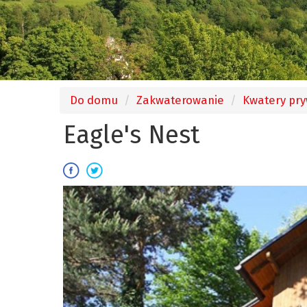
Do domu
Zakwaterowanie
Kwatery pr
Eagle's Nest