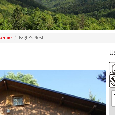
ywatne
Eagle's Nest
U