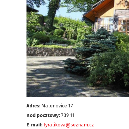
Adres:
Malenovice 17
Kod pocztowy:
739 11
E-mail:
tyralikova@seznam.cz