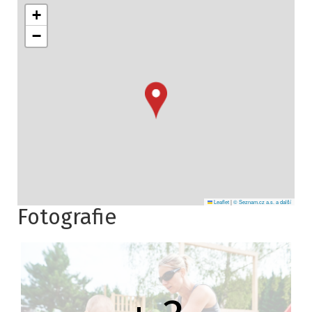
+
−
Leaflet
|
© Seznam.cz a.s. a další
Fotografie