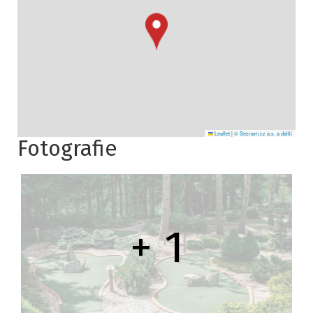
Leaflet
|
© Seznam.cz a.s. a další
Fotografie
+ 1