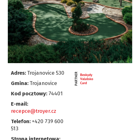
Adres:
Trojanovice 530
Gmina:
Trojanovice
Kod pocztowy:
74401
E-mail:
recepce@troyer.cz
Telefon:
+420 739 600
513
Strona internetowa: