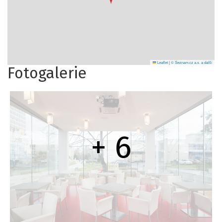
Leaflet
|
© Seznam.cz a.s. a další
Fotogalerie
+ 6