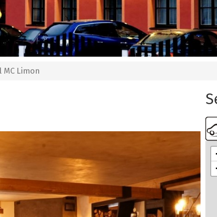
l MC Limon
S