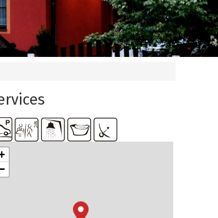
ervices
+
−