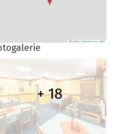
Leaflet
|
© Seznam.cz a.s. a další
otogalerie
+ 18