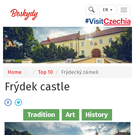
EN
Home
Top 10
Frýdecký zámek
Frýdek castle
Tradition
Art
History