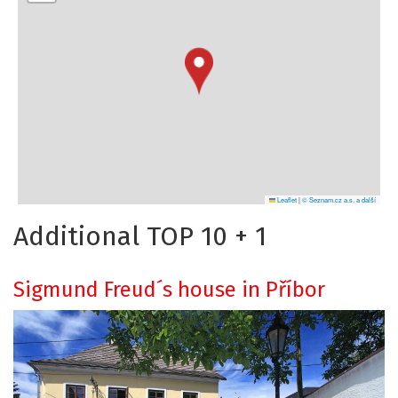
Leaflet
|
© Seznam.cz a.s. a další
Additional TOP 10 + 1
Sigmund Freud´s house in Příbor