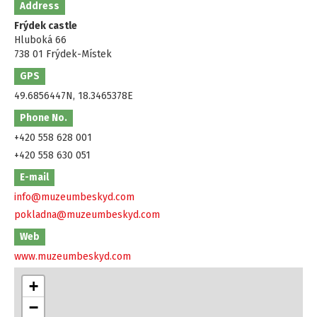
Address
Frýdek castle
Hluboká 66
738 01 Frýdek-Místek
GPS
49.6856447N, 18.3465378E
Phone No.
+420 558 628 001
+420 558 630 051
E-mail
info@muzeumbeskyd.com
pokladna@muzeumbeskyd.com
Web
www.muzeumbeskyd.com
+
−