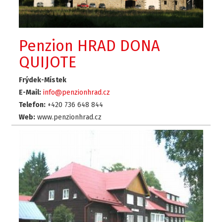
Penzion HRAD DONA
QUIJOTE
Frýdek-Místek
E-Mail:
info@penzionhrad.cz
Telefon:
+420 736 648 844
Web:
www.penzionhrad.cz