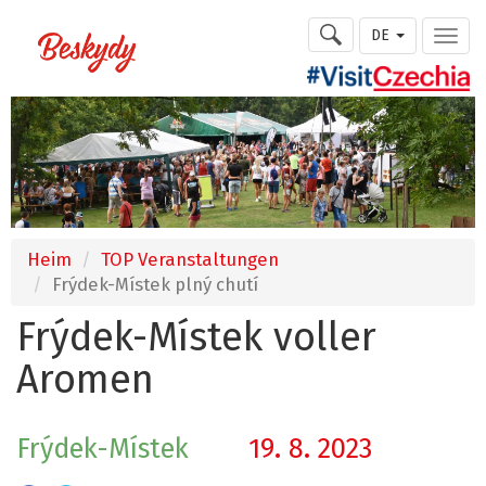
DE
Heim
TOP Veranstaltungen
Frýdek-Místek plný chutí
Frýdek-Místek voller
Aromen
Frýdek-Místek
19. 8. 2023