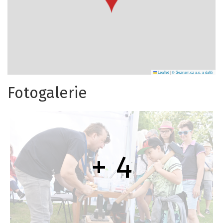
Leaflet
|
© Seznam.cz a.s. a další
Fotogalerie
+ 4