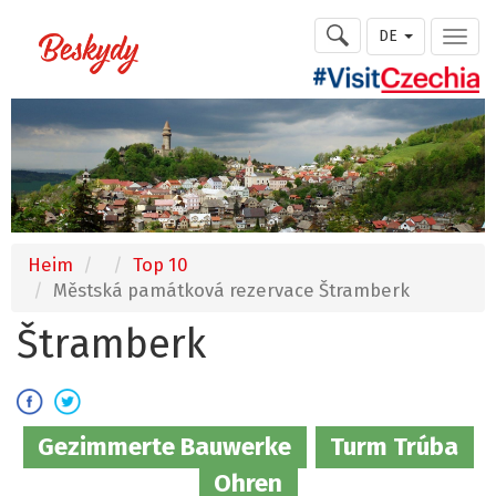
DE
Heim
Top 10
Městská památková rezervace Štramberk
Štramberk
Gezimmerte Bauwerke
Turm Trúba
Ohren