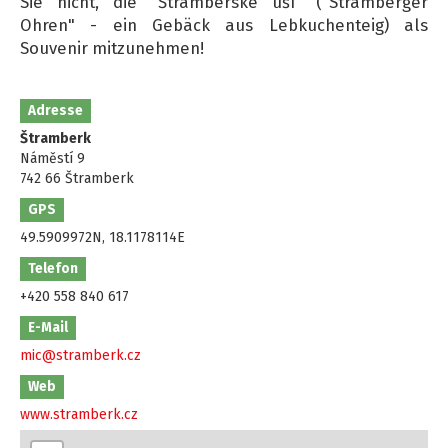
Sie nicht, die "Štramberské uší" ("Stramberger
Ohren" - ein Gebäck aus Lebkuchenteig) als
Souvenir mitzunehmen!
Adresse
Štramberk
Náměstí 9
742 66 Štramberk
GPS
49.5909972N, 18.1178114E
Telefon
+420 558 840 617
E-Mail
mic@stramberk.cz
Web
www.stramberk.cz