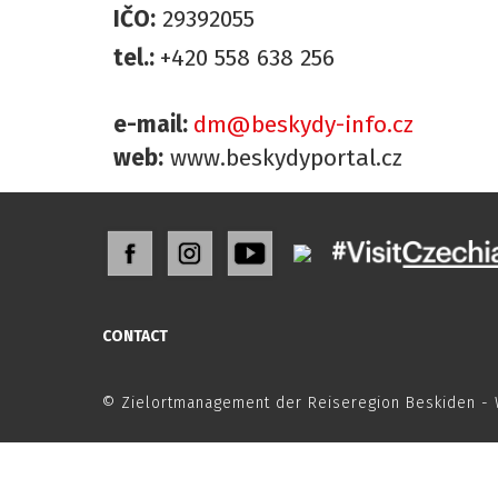
IČO:
29392055
tel.:
+420 558 638 256
e-mail:
dm@beskydy-info.cz
web:
www.beskydyportal.cz
CONTACT
© Zielortmanagement der Reiseregion Beskiden - 