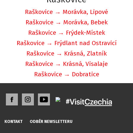
Raškovice → Morávka, Lipové
Raškovice → Morávka, Bebek
Raškovice → Frýdek-Místek
Raškovice → Frýdlant nad Ostravicí
Raškovice → Krásná, Zlatník
Raškovice → Krásná, Visalaje
Raškovice → Dobratice
KONTAKT
ODBĚR NEWSLETTERU