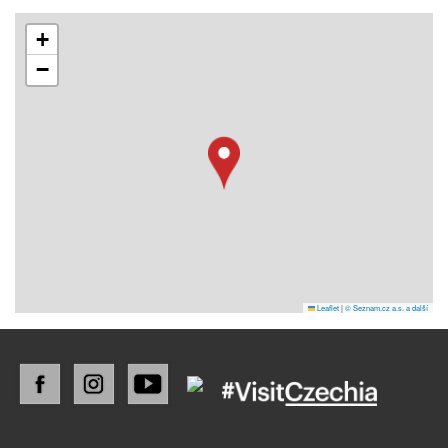
+
−
Leaflet
|
© Seznam.cz a.s. a další