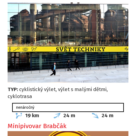
TYP:
cyklistický výlet, výlet s malými dětmi,
cyklotrasa
nenáročný
19 km
24 m
24 m
Minipivovar Brabčák