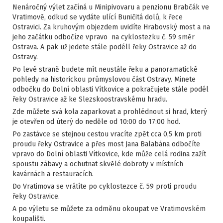
Nenáročný výlet začíná u Minipivovaru a penzionu Brabčák ve
Vratimově, odkud se vydáte ulící Buničitá dolů, k řece
Ostravici. Za kruhovým objezdem uvidíte Hrabovský most a na
jeho začátku odbočíze vpravo na cyklostezku č. 59 směr
Ostrava. A pak už jedete stále podéll řeky Ostravice až do
Ostravy.
Po levé straně budete mít neustále řeku a panoramatické
pohledy na historickou průmyslovou část Ostravy. Minete
odbočku do Dolní oblasti Vítkovice a pokračujete stále podél
řeky Ostravice až ke Slezskoostravskému hradu.
Zde můžete svá kola zaparkovat a prohlédnout si hrad, který
je otevřen od úterý do neděle od 10:00 do 17:00 hod.
Po zastávce se stejnou cestou vracíte zpět cca 0,5 km proti
proudu řeky Ostravice a přes most Jana Balabána odbočíte
vpravo do Dolní oblasti Vítkovice, kde může celá rodina zažít
spoustu zábavy a ochutnat skvělé dobroty v místních
kavárnách a restauracích.
Do Vratimova se vrátíte po cyklostezce č. 59 proti proudu
řeky Ostravice.
A po výletu se můžete za odměnu okoupat ve Vratimovském
koupališti.