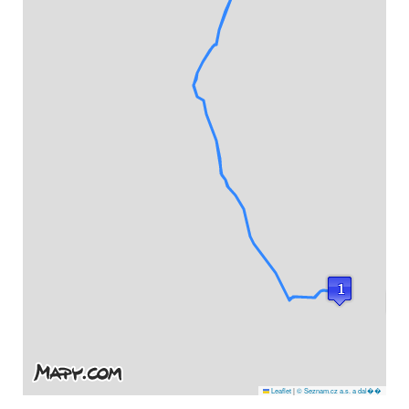
Leaflet
|
© Seznam.cz a.s. a dal��