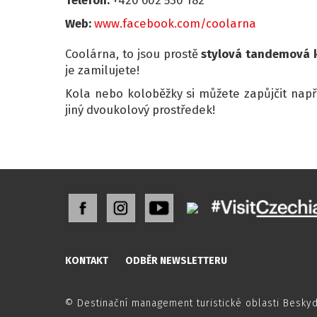
Web:
www.facebook.com/coolarna
Coolárna, to jsou prostě
stylová tandemová k
je zamilujete!
Kola nebo koloběžky si můžete zapůjčit např
jiný dvoukolový prostředek!
KONTAKT
ODBĚR NEWSLETTERU
© Destinační management turistické oblasti Besky