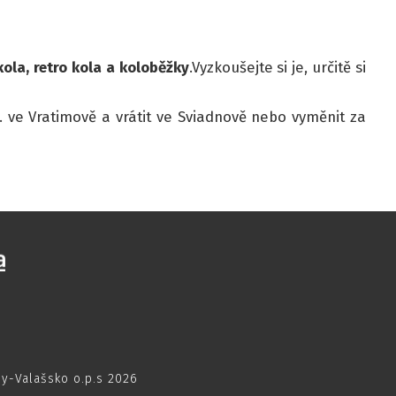
ola, retro kola a koloběžky
.Vyzkoušejte si je, určitě si
. ve Vratimově a vrátit ve Sviadnově nebo vyměnit za
dy-Valašsko o.p.s 2026