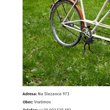
Adresa:
Na Slezance 973
Obec:
Vratimov
Telefon:
+420 602 530 182