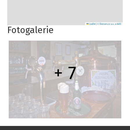
Leaflet
|
© Seznam.cz a.s. a další
Fotogalerie
+ 7