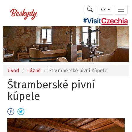
CZ
Úvod
Lázně
Štramberské pivní kúpele
Štramberské pivní
kúpele