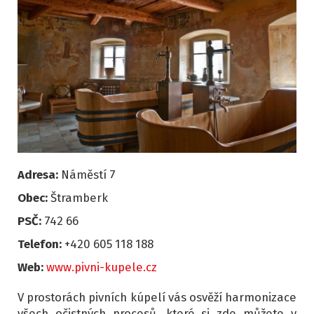
Adresa:
Náměstí 7
Obec:
Štramberk
PSČ:
742 66
Telefon:
+420 605 118 188
Web:
www.pivni-kupele.cz
V prostorách pivních kúpelí vás osvěží harmonizace
všech očistných procesů, které si zde můžete v