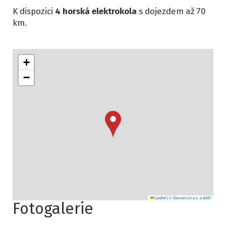
K dispozici
4 horská elektrokola
s dojezdem až 70
km.
+
−
Leaflet
|
© Seznam.cz a.s. a další
Fotogalerie