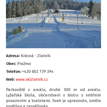
Adresa:
Krásná - Zlatník
Obec:
Pražmo
Telefon:
+420 602 739 394
Web:
www.skizlatnik.cz
Parkoviště v areálu, druhé 300 m od areálu.
Lyžařská škola, občerstvení v bistru s vnitřním
posezením a toaletami. Svah je upravován, uměle
osvětlen a zasněžován.