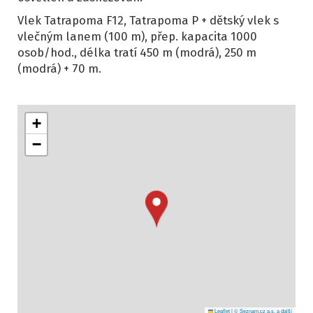
Vlek Tatrapoma F12, Tatrapoma P + dětský vlek s
vlečným lanem (100 m), přep. kapacita 1000
osob/hod., délka tratí 450 m (modrá), 250 m
(modrá) + 70 m.
+
−
Leaflet
|
© Seznam.cz a.s. a další