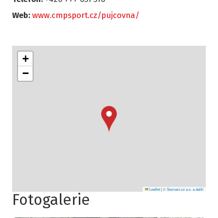
Web:
www.cmpsport.cz/pujcovna/
+
−
Leaflet
|
© Seznam.cz a.s. a další
Fotogalerie