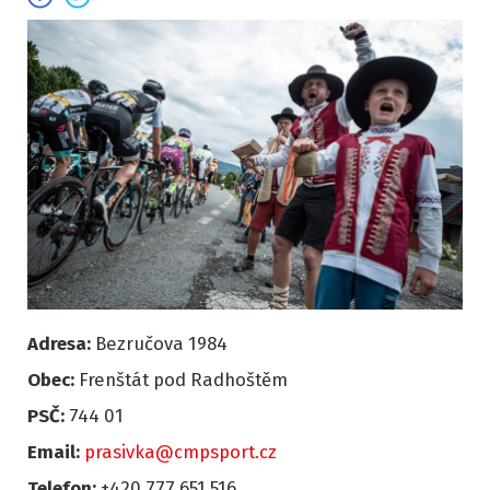
Adresa:
Bezručova 1984
Obec:
Frenštát pod Radhoštěm
PSČ:
744 01
Email:
prasivka@cmpsport.cz
Telefon:
+420 777 651 516