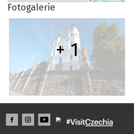
Leaflet
|
© Seznam.cz a.s. a další
Fotogalerie
+ 1