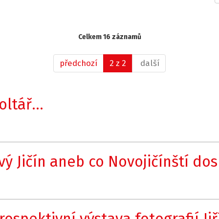
Celkem 16 záznamů
předchozí
2 z 2
další
ltář...
vý Jičín aneb co Novojičínští do
ospektivní výstava fotografií Jiř