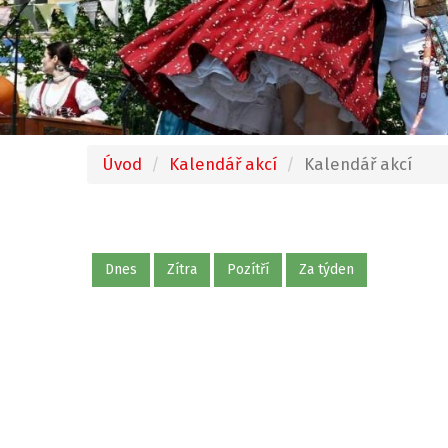
Úvod
Kalendář akcí
Kalendář akcí
Dnes
Zítra
Pozítří
Za týden