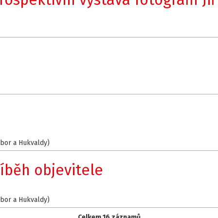
íbor a Hukvaldy)
íběh objevitele
íbor a Hukvaldy)
Celkem 16 záznamů