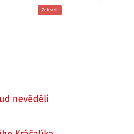
sud nevěděli
ího Kráčalíka