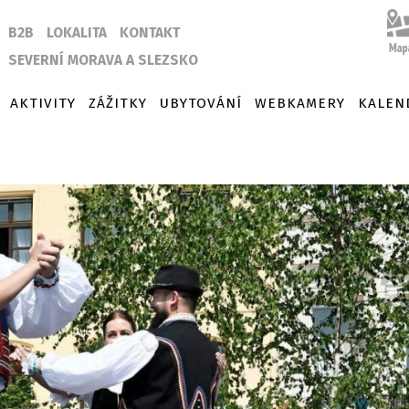
B2B
LOKALITA
KONTAKT
SEVERNÍ MORAVA A SLEZSKO
AKTIVITY
ZÁŽITKY
UBYTOVÁNÍ
WEBKAMERY
KALEN