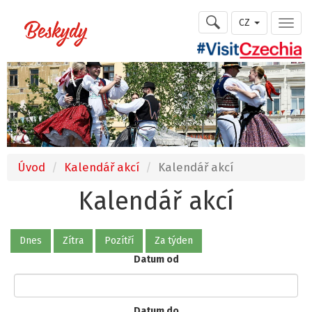
CZ
Úvod
Kalendář akcí
Kalendář akcí
Kalendář akcí
Dnes
Zítra
Pozítří
Za týden
Datum od
Datum do