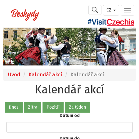
CZ
Úvod
Kalendář akcí
Kalendář akcí
Kalendář akcí
Dnes
Zítra
Pozítří
Za týden
Datum od
Datum do