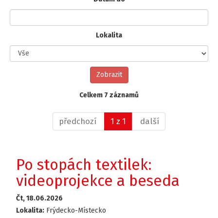
Lokalita
Celkem 7 záznamů
předchozí
1 z 1
další
Po stopách textilek:
videoprojekce a beseda
Čt, 18.06.2026
Lokalita:
Frýdecko-Místecko