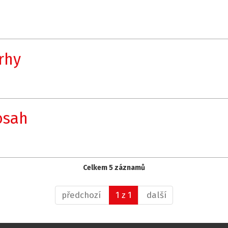
rhy
osah
Celkem 5 záznamů
předchozí
1 z 1
další