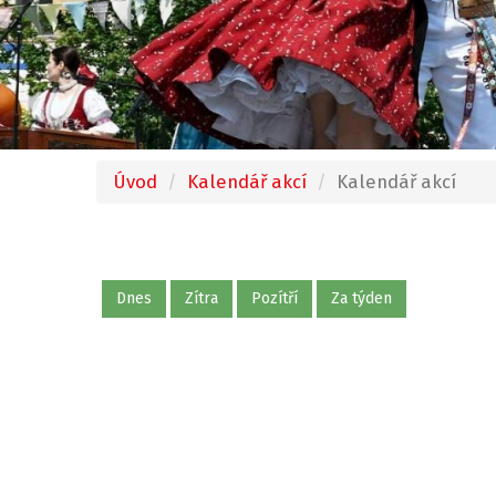
Úvod
Kalendář akcí
Kalendář akcí
Dnes
Zítra
Pozítří
Za týden