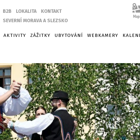
B2B
LOKALITA
KONTAKT
SEVERNÍ MORAVA A SLEZSKO
AKTIVITY
ZÁŽITKY
UBYTOVÁNÍ
WEBKAMERY
KALEN