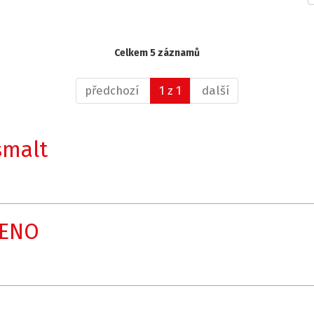
Celkem 5 záznamů
předchozí
1 z 1
další
smalt
ŘENO