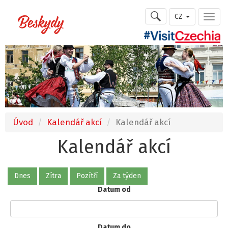
CZ
Úvod
Kalendář akcí
Kalendář akcí
Kalendář akcí
Dnes
Zítra
Pozítří
Za týden
Datum od
Datum do