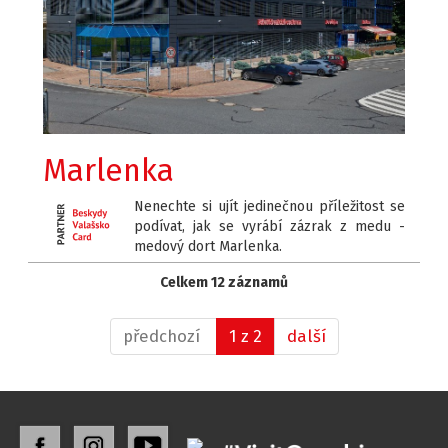
Marlenka
Nenechte si ujít jedinečnou příležitost se
podívat, jak se vyrábí zázrak z medu -
medový dort Marlenka.
Celkem 12 záznamů
předchozí
1 z 2
další