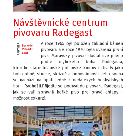
Návštěvnické centrum
pivovaru Radegast
V roce 1965 byl položen základní kámen
pivovaru a v roce 1970 byla uvařena první
piva. Moravský pivovar dostal své jméno
podle mýtického boha Radegasta,
kterého staroslovanské pohanské kmeny uctívaly jako
boha ohně, slunce, sklizně a pohostinnosti. Jeho socha
se nachází na úpatí jedné z nedalekých beskydských
hor - Radhošti.Přijeďte se podívat do pivovaru Radegast,
jak se vaří správně hořké pivo pro pravé chlapy -
možnost exkurzí.