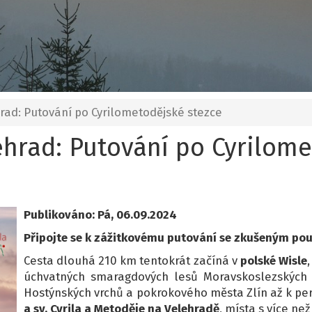
hrad: Putování po Cyrilometodějské stezce
ehrad: Putování po Cyrilom
Publikováno: Pá, 06.09.2024
Připojte se k zážitkovému putování se zkušeným po
Cesta dlouhá 210 km tentokrát začíná v
polské Wisle
úchvatných smaragdových lesů Moravskoslezských
Hostýnských vrchů a pokrokového města Zlín až k pe
a sv. Cyrila a Metoděje na Velehradě
, místa s více než