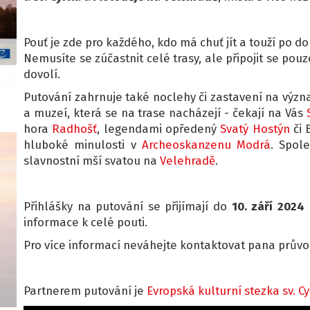
Pouť je zde pro každého, kdo má chuť jít a touží po 
Nemusíte se zúčastnit celé trasy, ale připojit se pouz
dovolí.
Putování zahrnuje také noclehy či zastavení na výz
a muzeí, která se na trase nacházejí - čekají na Vás
hora
Radhošť
, legendami opředený
Svatý Hostýn
či 
hluboké minulosti v
Archeoskanzenu Modrá
. Spol
slavnostní mší svatou na
Velehradě
.
Přihlášky na putování se přijímají do
10. září 2024
informace k celé pouti.
Pro více informací neváhejte kontaktovat pana průvo
Partnerem putování je
Evropská kulturní stezka sv. C