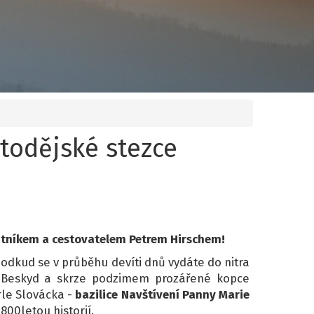
etodějské stezce
utníkem a cestovatelem Petrem Hirschem!
, odkud se v průběhu devíti dnů vydáte do nitra
 Beskyd a skrze podzimem prozářené kopce
rle Slovácka -
bazilice Navštívení Panny Marie
 800letou historií.