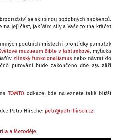
dobrodružství se skupinou podobných nadšenců.
e na její část, jak Vám síly a Vaše touha kráčet
namných poutních místech i prohlídky památek
Světové muzueum Bible v Jablunkově
, mýtická
Baťův
zlínský funkcionalismus
nebo návrat do
ečné putování bude zakončeno dne
29. září
na
TOMTO
odkaze, kde naleznete také bližší
dce Petra Hirsche:
petr@petr-hirsch.cz
.
yrila a Metoděje
.