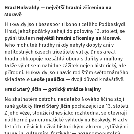
Hrad Hukvaldy — největší hradní zřícenina na
Moravě
Hukvaldy jsou bezesporu ikonou celého Podbeskydí.
Hrad, jehož počátky sahají do poloviny 13. století, se
pyšní titulem
největší hradní zříceniny na Moravě
.
Jeho mohutné hradby nikdy nebyly dobyty ani v
nelítostných časech třicetileté války. Dnes areál
hradu obklopuje rozsáhlá obora s daňky a muflony,
takže výlet sem nabídne zážitek nejen historický, ale i
přírodní. Hukvaldy jsou navíc rodištěm světoznámého
skladatele
Leoše Janáčka
— dvojí důvod k návštěvě.
Hrad Starý Jičín — gotický strážce krajiny
Na skalnatém ostrohu nedaleko Nového Jičína stojí
raně gotický
Hrad Starý Jičín
pocházející ze 13. století.
Z jeho věže, sloužící dnes jako rozhledna, se otevírají
nádherné panoramatické výhledy na Beskydy. Hrad v
letních měsících ožívá historickými akcemi, rytířskými
turnaji a kulturními festivaly — nezapomenutelný