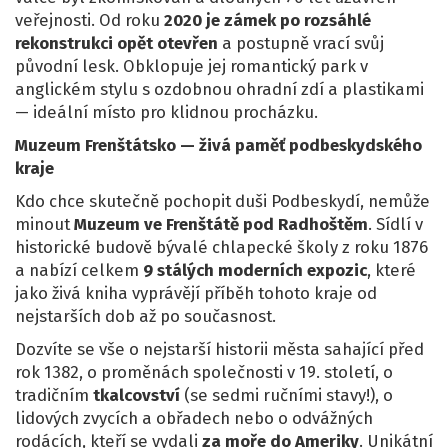
veřejnosti. Od roku
2020 je zámek po rozsáhlé
rekonstrukci opět otevřen
a postupně vrací svůj
původní lesk. Obklopuje jej romantický park v
anglickém stylu s ozdobnou ohradní zdí a plastikami
— ideální místo pro klidnou procházku.
Muzeum Frenštátsko — živá paměť podbeskydského
kraje
Kdo chce skutečně pochopit duši Podbeskydí, nemůže
minout
Muzeum ve Frenštátě pod Radhoštěm
. Sídlí v
historické budově bývalé chlapecké školy z roku 1876
a nabízí celkem
9 stálých moderních expozic
, které
jako živá kniha vyprávějí příběh tohoto kraje od
nejstarších dob až po současnost.
Dozvíte se vše o nejstarší historii města sahající před
rok 1382, o proměnách společnosti v 19. století, o
tradičním
tkalcovství
(se sedmi ručními stavy!), o
lidových zvycích a obřadech nebo o odvážných
rodácích, kteří se vydali
za moře do Ameriky
. Unikátní