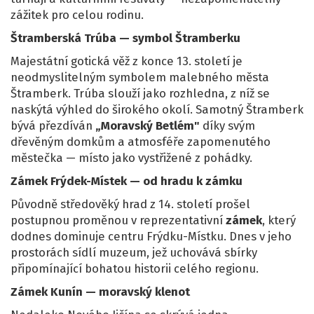
zážitek pro celou rodinu.
Štramberská Trúba — symbol Štramberku
Majestátní gotická věž z konce 13. století je
neodmyslitelným symbolem malebného města
Štramberk. Trúba slouží jako rozhledna, z níž se
naskýtá výhled do širokého okolí. Samotný Štramberk
bývá přezdíván
„Moravský Betlém"
díky svým
dřevěným domkům a atmosféře zapomenutého
městečka — místo jako vystřižené z pohádky.
Zámek Frýdek-Místek — od hradu k zámku
Původně středověký hrad z 14. století prošel
postupnou proměnou v reprezentativní
zámek
, který
dodnes dominuje centru Frýdku-Místku. Dnes v jeho
prostorách sídlí muzeum, jež uchovává sbírky
připomínající bohatou historii celého regionu.
Zámek Kunín — moravský klenot