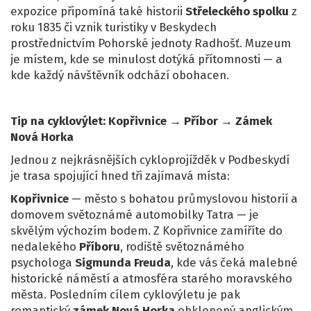
expozice připomíná také historii
Střeleckého spolku
z
roku 1835 či vznik turistiky v Beskydech
prostřednictvím Pohorské jednoty Radhošť. Muzeum
je místem, kde se minulost dotýká přítomnosti — a
kde každý návštěvník odchází obohacen.
Tip na cyklovýlet: Kopřivnice → Příbor → Zámek
Nová Horka
Jednou z nejkrásnějších cykloprojížděk v Podbeskydí
je trasa spojující hned tři zajímavá místa:
Kopřivnice
— město s bohatou průmyslovou historií a
domovem světoznámé automobilky Tatra — je
skvělým výchozím bodem. Z Kopřivnice zamíříte do
nedalekého
Příboru
, rodiště světoznámého
psychologa
Sigmunda Freuda
, kde vás čeká malebné
historické náměstí a atmosféra starého moravského
města. Posledním cílem cyklovýletu je pak
romantický
zámek Nová Horka
obklopený anglickým