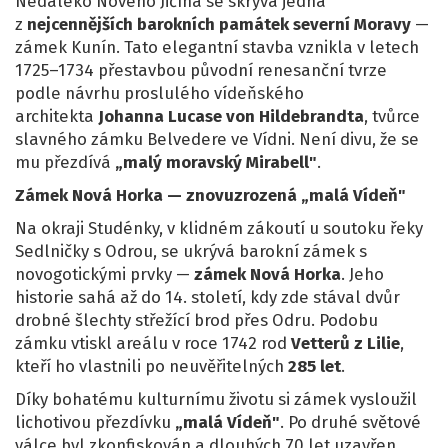
Nedaleko Nového Jičína se skrývá jedna
z
nejcennějších barokních památek severní Moravy
—
zámek Kunín. Tato elegantní stavba vznikla v letech
1725–1734 přestavbou původní renesanční tvrze
podle návrhu proslulého vídeňského
architekta
Johanna Lucase von Hildebrandta
, tvůrce
slavného zámku Belvedere ve Vídni. Není divu, že se
mu přezdívá
„malý moravský Mirabell"
.
Zámek Nová Horka — znovuzrozená „malá Vídeň"
Na okraji Studénky, v klidném zákoutí u soutoku řeky
Sedlničky s Odrou, se ukrývá barokní zámek s
novogotickými prvky —
zámek Nová Horka
. Jeho
historie sahá až do 14. století, kdy zde stával dvůr
drobné šlechty střežící brod přes Odru. Podobu
zámku vtiskl areálu v roce 1742 rod
Vetterů z Lilie
,
kteří ho vlastnili po neuvěřitelných
285 let
.
Díky bohatému kulturnímu životu si zámek vysloužil
lichotivou přezdívku
„malá Vídeň"
. Po druhé světové
válce byl zkonfiskován a dlouhých 70 let uzavřen