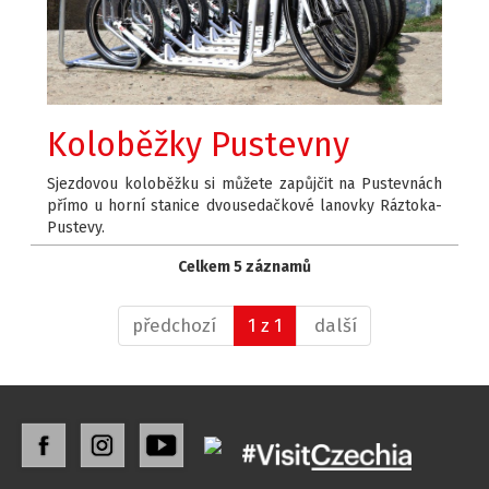
Koloběžky Pustevny
Sjezdovou koloběžku si můžete zapůjčit na Pustevnách
přímo u horní stanice dvousedačkové lanovky Ráztoka-
Pustevy.
Celkem 5 záznamů
předchozí
1 z 1
další