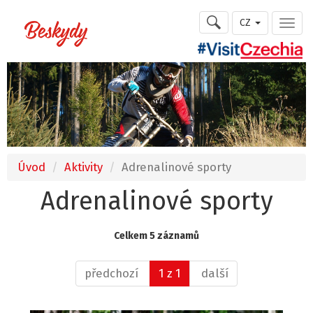
CZ
Úvod
Aktivity
Adrenalinové sporty
Adrenalinové sporty
Celkem 5 záznamů
předchozí
1 z 1
další