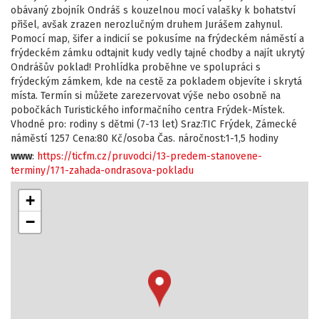
obávaný zbojník Ondráš s kouzelnou mocí valašky k bohatství
přišel, avšak zrazen nerozlučným druhem Jurášem zahynul.
Pomocí map, šifer a indicií se pokusíme na frýdeckém náměstí a
frýdeckém zámku odtajnit kudy vedly tajné chodby a najít ukrytý
Ondrášův poklad! Prohlídka proběhne ve spolupráci s
frýdeckým zámkem, kde na cestě za pokladem objevíte i skrytá
místa. Termín si můžete zarezervovat výše nebo osobně na
pobočkách Turistického informačního centra Frýdek-Místek.
Vhodné pro: rodiny s dětmi (7-13 let) Sraz:TIC Frýdek, Zámecké
náměstí 1257 Cena:80 Kč/osoba Čas. náročnost:1-1,5 hodiny
www
:
https://ticfm.cz/pruvodci/13-predem-stanovene-
terminy/171-zahada-ondrasova-pokladu
+
−