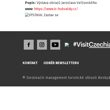
Popis:
Výstava obrazů Jaroslava Velčovského.
www
:
https://www.ic-hukvaldy.cz/
KONTAKT
ODBĚR NEWSLETTERU
© Destinační management turistické oblasti Besky