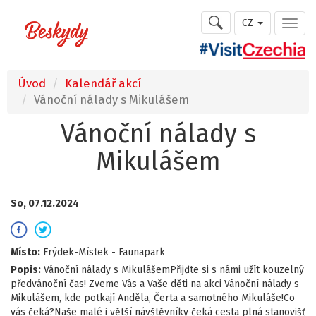
CZ
Úvod
Kalendář akcí
Vánoční nálady s Mikulášem
Vánoční nálady s
Mikulášem
So, 07.12.2024
Místo:
Frýdek-Místek - Faunapark
Popis:
Vánoční nálady s MikulášemPřijďte si s námi užít kouzelný
předvánoční čas! Zveme Vás a Vaše děti na akci Vánoční nálady s
Mikulášem, kde potkají Anděla, Čerta a samotného Mikuláše!Co
vás čeká?Naše malé i větší návštěvníky čeká cesta plná stanovišť