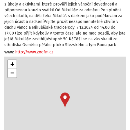
s úkoly a aktivitami, které prověří jejich vánoční dovednosti a
připomenou kouzlo svátků.Od Mikuláše za odměnu.Po splnění
všech úkolů, na děti čeká Mikuláš s dárkem jako poděkování za
jejich účast a nadšeníPřijďte prožít nezapomenutelné chvíle v
duchu Vánoc a Mikulášské tradice!Kdy: 7.12.2024 od 14:00 do
17:00 (lze přijít kdykoliv v tomto čase, ale ne moc pozdě, aby jste
ještě Mikuláše zastihli)Vstupné 50 Kč.Těší se na vás skauti ze
střediska Osmého pěšího pluku Slezského a tým Faunapark
www
:
http://www.zoofm.cz
+
−