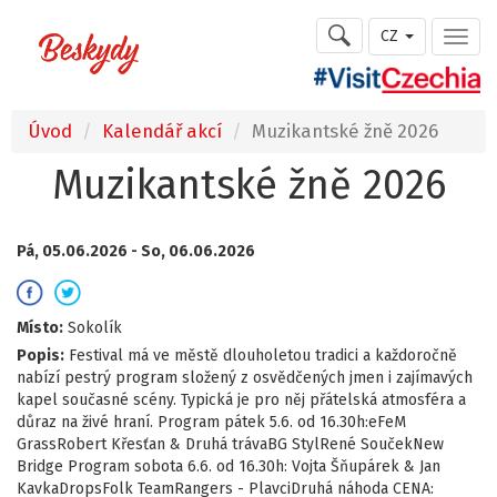
CZ
Úvod
Kalendář akcí
Muzikantské žně 2026
Muzikantské žně 2026
Pá, 05.06.2026 -
So, 06.06.2026
Místo:
Sokolík
Popis:
Festival má ve městě dlouholetou tradici a každoročně
nabízí pestrý program složený z osvědčených jmen i zajímavých
kapel současné scény. Typická je pro něj přátelská atmosféra a
důraz na živé hraní. Program pátek 5.6. od 16.30h:eFeM
GrassRobert Křesťan & Druhá trávaBG StylRené SoučekNew
Bridge Program sobota 6.6. od 16.30h: Vojta Šňupárek & Jan
KavkaDropsFolk TeamRangers - PlavciDruhá náhoda CENA: