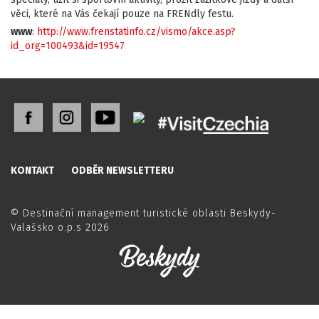
věci, které na Vás čekají pouze na FRENdly festu.
www
:
http://www.frenstatinfo.cz/vismo/akce.asp?
id_org=100493&id=19547
KONTAKT
ODBĚR NEWSLETTERU
© Destinační management turistické oblasti Beskydy-
Valašsko o.p.s 2026