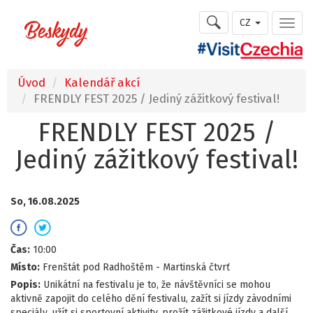
CZ
Úvod
Kalendář akcí
FRENDLY FEST 2025 / Jediný zážitkový festival!
FRENDLY FEST 2025 /
Jediný zážitkový festival!
So, 16.08.2025
Čas:
10:00
Místo:
Frenštát pod Radhoštěm - Martinská čtvrť
Popis:
Unikátní na festivalu je to, že návštěvníci se mohou
aktivně zapojit do celého dění festivalu, zažít si jízdy závodními
speciály, užít si sportovní aktivity, prožít zážitkové jízdy a další