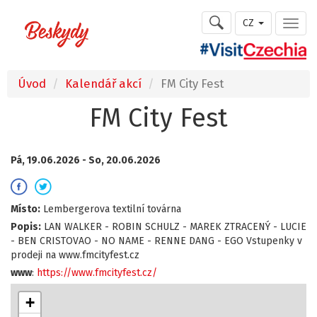
CZ
Úvod
Kalendář akcí
FM City Fest
FM City Fest
Pá, 19.06.2026 -
So, 20.06.2026
Místo:
Lembergerova textilní továrna
Popis:
LAN WALKER - ROBIN SCHULZ - MAREK ZTRACENÝ - LUCIE
- BEN CRISTOVAO - NO NAME - RENNE DANG - EGO Vstupenky v
prodeji na www.fmcityfest.cz
www
:
https://www.fmcityfest.cz/
+