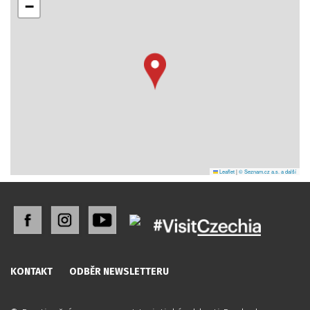
−
Leaflet
|
© Seznam.cz a.s. a další
KONTAKT
ODBĚR NEWSLETTERU